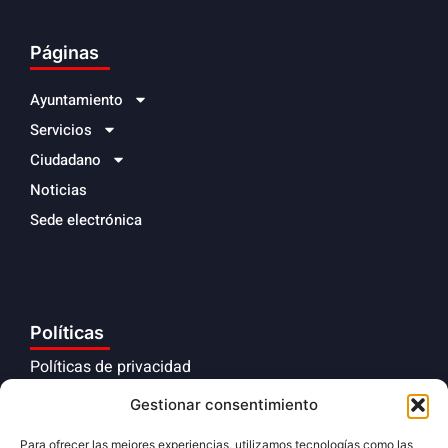
Páginas
Ayuntamiento
Servicios
Ciudadano
Noticias
Sede electrónica
Políticas
Políticas de privacidad
Aviso legal
Gestionar consentimiento
Políticas de cookies
Para ofrecer las mejores experiencias, utilizamos tecnologías como las