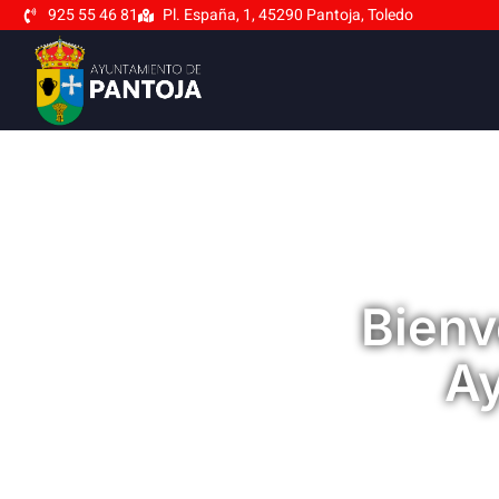
925 55 46 81
Pl. España, 1, 45290 Pantoja, Toledo
Bienv
Ay