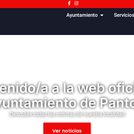
Ayuntamiento
Servicio
enido/a a la web ofici
untamiento de Pant
Descubre todas las noticias de nuestra localidad
Ver noticias