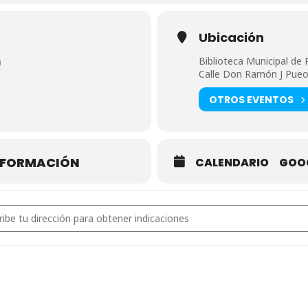
Ubicación
Biblioteca Municipal de
)
Calle Don Ramón J Pueo
OTROS EVENTOS
INFORMACIÓN
CALENDARIO
GOO
s - Taller del Día de la Madre en la Biblioteca [5RDuZw6mP]