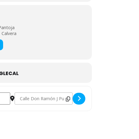
 Pantoja
 Calvera
GLECAL
Destination Address - Taller del Día de la Madre en la Biblio