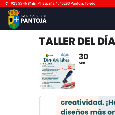
925 55 46 81
Pl. España, 1, 45290 Pantoja, Toledo
TALLER DEL DÍ
30
ABR