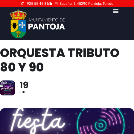
925 55 46 81
Pl. España, 1, 45290 Pantoja, Toledo
ORQUESTA TRIBUTO
80 Y 90
19
JUL