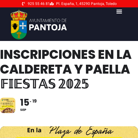
925 55 46 81
Pl. España, 1, 45290 Pantoja, Toledo
INSCRIPCIONES EN LA
CALDERETA Y PAELLA
𝔽𝕀𝔼𝕊𝕋𝔸𝕊 𝟚𝟘𝟚𝟝
15
19
SEP