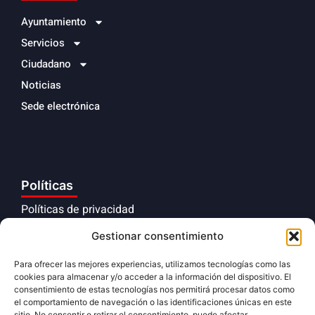
Ayuntamiento
Servicios
Ciudadano
Noticias
Sede electrónica
Políticas
Políticas de privacidad
Aviso legal
Gestionar consentimiento
Políticas de cookies
Para ofrecer las mejores experiencias, utilizamos tecnologías como las
cookies para almacenar y/o acceder a la información del dispositivo. El
Cumplimiento normativo
consentimiento de estas tecnologías nos permitirá procesar datos como
el comportamiento de navegación o las identificaciones únicas en este
sitio. No consentir o retirar el consentimiento, puede afectar