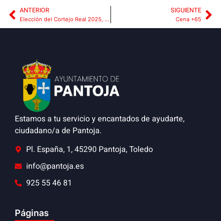
ANTERIOR
SIGUIENTE
Elección del Cortejo Real 2025, valedero para la Coronación en las próximas fiestas en honor a nuestra Patrona Santa Bárbara.
Cena +65
Estamos a tu servicio y encantados de ayudarte,
ciudadano/a de Pantoja.
Pl. España, 1, 45290 Pantoja, Toledo
info@pantoja.es
925 55 46 81
Páginas