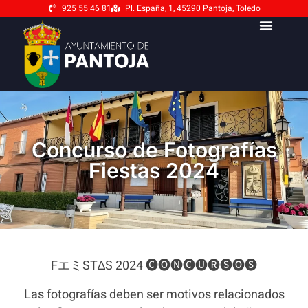
925 55 46 81
Pl. España, 1, 45290 Pantoja, Toledo
Concurso de Fotografías
Fiestas 2024
FエミST∆S 2024 🅒🅞🅝🅒🅤🅡🅢🅞🅢
Las fotografías deben ser motivos relacionados