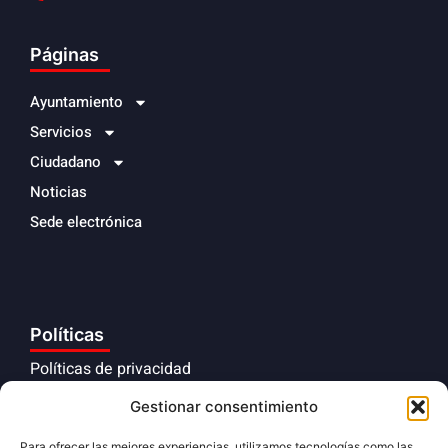
Páginas
Ayuntamiento
Servicios
Ciudadano
Noticias
Sede electrónica
Políticas
Políticas de privacidad
Aviso legal
Gestionar consentimiento
Políticas de cookies
Para ofrecer las mejores experiencias, utilizamos tecnologías como las