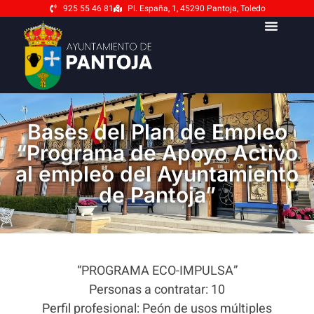
925 55 46 81
Pl. España, 1, 45290 Pantoja, Toledo
Bases del Plan de Empleo
“Programa de Apoyo Activo
al empleo del Ayuntamiento
de Pantoja”
“PROGRAMA ECO-IMPULSA”
Personas a contratar: 10
Perfil profesional: Peón de usos múltiples